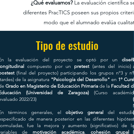
¿Qué evaluamos?
La evaluación científica 
diferentes PracTICS poseen sus propios criter
modo que el alumnado evalúa cualitat
Tipo de estudio
En la evaluación del proyecto se optó por un
diseñ
longitudinal
compuesto por un
pretest
(antes del inicio) 
postest
(final del proyecto) participando los grupos nº3 y nº
(tardes) de la asignatura
"Psicología del Desarrollo"
en
1º Curs
de
Grado en Magisterio de Educación Primaria
de la
Facultad d
Educación
(Universidad de Zaragoza)
(Curso académic
evaluado 2022/23)
En términos generales, el
objetivo general
del estudio
especificado de manera posterior en las diferentes hipótesi
formuladas, fue la mejora y aumento (significativo) de la
variables de
motivación académica
,
cohesión grupal