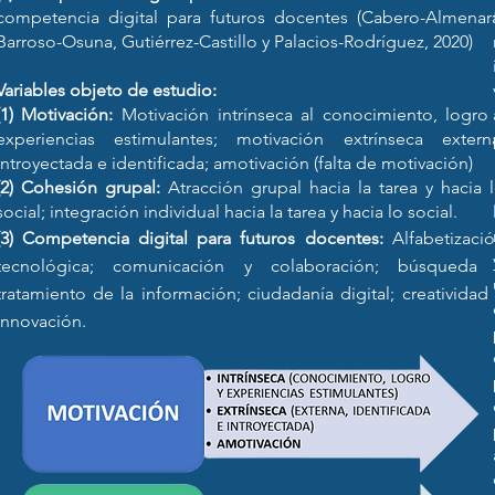
z
competencia digital para futuros docentes (Cabero-Almenar
Barroso-Osuna, Gutiérrez-Castillo y Palacios-Rodríguez, 2020)
Variables objeto de estudio:
(1) Motivación:
Motivación intrínseca al conocimiento, logro
experiencias estimulantes; motivación extrínseca extern
introyectada e identificada; amotivación (falta de motivación)
(2) Cohesión grupal:
Atracción grupal hacia la tarea y hacia 
social; integración individual hacia la tarea y hacia lo social.
(3) Competencia digital para futuros docentes:
Alfabetizaci
tecnológica; comunicación y colaboración; búsqueda 
tratamiento de la información; ciudadanía digital; creatividad
innovación.