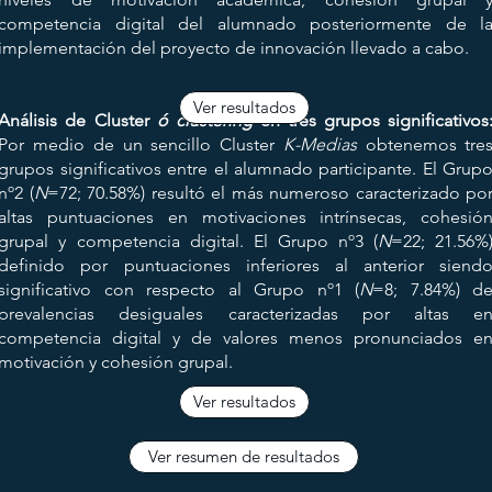
competencia digital del alumnado posteriormente de l
implementación del proyecto de innovación llevado a cabo.
Ver resultados
Análisis de Cluster
ó clustering
en tres grupos significativos
Por medio de un sencillo Cluster
K-Medias
obtenemos tre
grupos significativos entre el alumnado participante. El Grup
nº2 (
N
=72; 70.58%) resultó el más numeroso caracterizado po
altas puntuaciones en motivaciones intrínsecas, cohesió
grupal y competencia digital. El Grupo nº3 (
N
=22; 21.56%
definido por puntuaciones inferiores al anterior siend
significativo con respecto al Grupo nº1 (
N
=8; 7.84%) d
prevalencias desiguales caracterizadas por altas e
competencia digital y de valores menos pronunciados e
motivación y cohesión grupal.
Ver resultados
Ver resumen de resultados