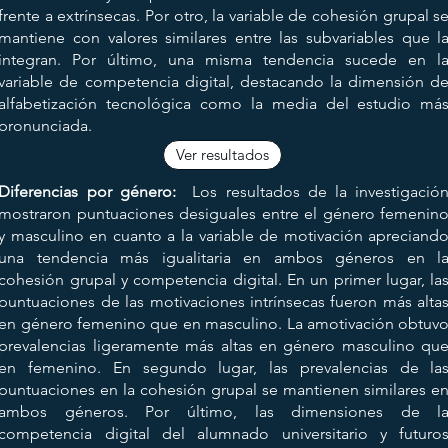
a,
frente a extrínsecas. Por otro, la variable de cohesión grupal s
mantiene con valores similares entre las subvariables que l
integran. Por último, una misma tendencia sucede en l
variable de competencia digital, destacando la dimensión d
 y
alfabetización tecnológica como la media del estudio má
a,
pronunciada.
Ver resultados
lo
Diferencias por género:
Los resultados de la investigació
mostraron puntuaciones desiguales entre el género femenin
ón
y masculino en cuanto a la variable de motivación apreciand
y
una tendencia más igualitaria en ambos géneros en l
 e
cohesión grupal y competencia digital.
En un primer lugar, la
puntuaciones de las motivaciones intrínsecas fueron más alta
en género femenino que en masculino. La amotivación obtuv
prevalencias ligeramente más altas en género masculino qu
en femenino.
En segundo lugar, las prevalencias de la
puntuaciones en la cohesión grupal se mantienen similares e
ambos géneros. Por último, las dimensiones de l
competencia digital del alumnado universitario y futuro