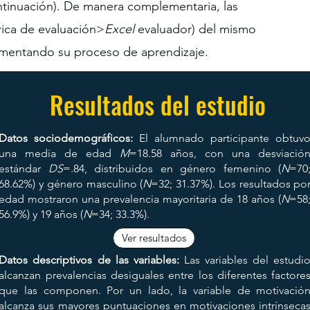
continuación). De manera complementaria, las
rica de evaluación>
Excel
evaluador) del mismo
limentando su proceso de aprendizaje.
Resultados del estudio
02
Datos sociodemográficos:
El alumnado participante obtuv
en
una media de edad
M
=18.58 años, con una desviació
ro
estándar
DS
=.84, distribuidos en género femenino (
N
=70
68.62%) y género masculino (
N
=32; 31.37%). Los resultados po
edad mostraron una prevalencia mayoritaria de 18 años (
N
=58
56.9%) y 19 años (
N
=34; 33.3%).
z,
Ver resultados
de
Datos descriptivos de las variables:
Las variables del estudi
va
alcanzan prevalencias desiguales entre los diferentes factore
que las componen. Por un lado, la variable de motivació
de
alcanza sus mayores puntuaciones en motivaciones intrínseca