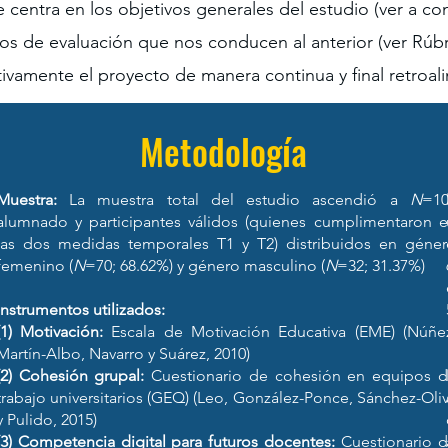
se centra en los objetivos generales del estudio (ver a 
ios de evaluación que nos conducen al anterior (ver Rúb
ivamente el proyecto de manera continua y final retroa
Metodología
o
Muestra:
La muestra total del estudio ascendió a
N
=1
y
alumnado y participantes válidos (quienes cumplimentaron 
4
las dos medidas temporales T1 y T2) distribuidos en géne
o
femenino (
N
=70; 68.62%) y género masculino (
N
=32; 31.37%)
e
o
Instrumentos utilizados:
(1) Motivación:
Escala de Motivación Educativa (EME) (Núñe
Martín-Albo, Navarro y Suárez, 2010)
,
(2) Cohesión grupal:
Cuestionario de cohesión en equipos 
s
trabajo universitarios (GEQ) (Leo, González-Ponce, Sánchez-Oli
s
y Pulido, 2015)
y
(3) Competencia digital para futuros docentes:
Cuestionario 