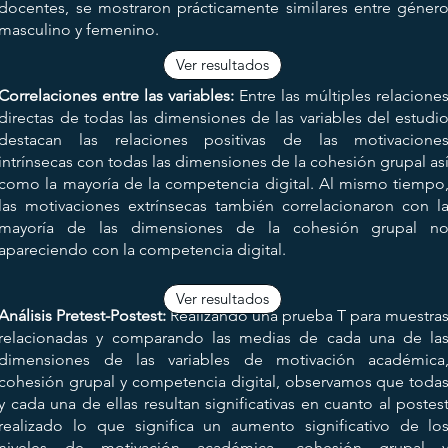
docentes, se mostraron prácticamente similares entre géner
masculino y femenino.
Ver resultados
Correlaciones entre las variables:
Entre las múltiples relacione
directas de todas las dimensiones de las variables del estudi
destacan las relaciones positivas de las motivacione
intrínsecas con todas las dimensiones de la cohesión grupal as
como la mayoría de la competencia digital. Al mismo tiempo
las motivaciones extrínsecas también correlacionaron con l
mayoría de las dimensiones de la cohesión grupal n
apareciendo con la competencia digital.
Ver resultados
Análisis Pretest-Postest:
Realizando una prueba T para muestra
relacionadas y comparando las medias de cada una de la
dimensiones de las variables de motivación académica
cohesión grupal y competencia digital, observamos que toda
y cada una de ellas resultan significativas en cuanto al postes
realizado lo que significa un aumento significativo de lo
niveles de motivación académica, cohesión grupal 